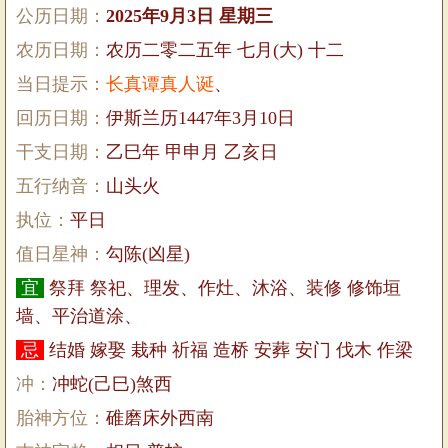
公历日期：
2025年9月3日 星期三
农历日期：
农历二零二五年 七月(大) 十二
当日提示：
长真谭真人诞
、
回历日期：
伊斯兰历1447年3月10日
干支日期：
乙巳年 甲申月 乙亥日
五行纳音：
山头火
执位：
平日
值日星神：
勾陈(凶星)
宜
祭拜 祭祀、理发、作灶、沐浴、装修 修饰垣
墙、平治道涂、
忌
结婚 嫁娶 栽种 祈福 造桥 安葬 安门 伐木 作梁
冲：
冲蛇(己巳)煞西
胎神方位：
碓磨床外西南