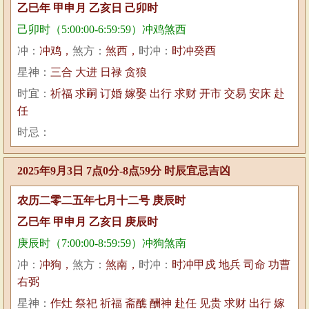
乙巳年 甲申月 乙亥日 己卯时
己卯时（5:00:00-6:59:59）冲鸡煞西
冲：
冲鸡，
煞方：
煞西，
时冲：
时冲癸酉
星神：
三合 大进 日禄 贪狼
时宜：
祈福 求嗣 订婚 嫁娶 出行 求财 开市 交易 安床 赴
任
时忌：
2025年9月3日 7点0分-8点59分 时辰宜忌吉凶
农历二零二五年七月十二号 庚辰时
乙巳年 甲申月 乙亥日 庚辰时
庚辰时（7:00:00-8:59:59）冲狗煞南
冲：
冲狗，
煞方：
煞南，
时冲：
时冲甲戍 地兵 司命 功曹
右弼
星神：
作灶 祭祀 祈福 斋醮 酬神 赴任 见贵 求财 出行 嫁