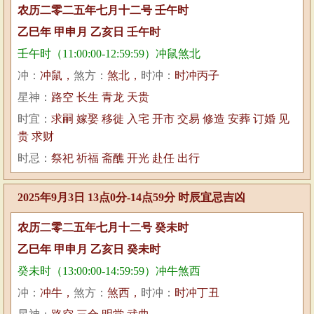
农历二零二五年七月十二号 壬午时
乙巳年 甲申月 乙亥日 壬午时
壬午时（11:00:00-12:59:59）冲鼠煞北
冲：
冲鼠，
煞方：
煞北，
时冲：
时冲丙子
星神：
路空 长生 青龙 天贵
时宜：
求嗣 嫁娶 移徙 入宅 开市 交易 修造 安葬 订婚 见
贵 求财
时忌：
祭祀 祈福 斋醮 开光 赴任 出行
2025年9月3日 13点0分-14点59分 时辰宜忌吉凶
农历二零二五年七月十二号 癸未时
乙巳年 甲申月 乙亥日 癸未时
癸未时（13:00:00-14:59:59）冲牛煞西
冲：
冲牛，
煞方：
煞西，
时冲：
时冲丁丑