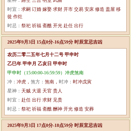
星神：
路空 三合 明堂 武曲
时宜：
求嗣 订婚 嫁娶 求财 开市 交易 安床 修造 盖屋 移
徙 作灶
时忌：
祭祀 祈福 斋醮 开光 赴任 出行
2025年9月3日 15点0分-16点59分 时辰宜忌吉凶
农历二零二五年七月十二号 甲申时
乙巳年 甲申月 乙亥日 甲申时
甲申时（15:00:00-16:59:59）冲虎煞南
冲：
冲虎，
煞方：
煞南，
时冲：
时冲戊寅
星神：
天贼 大退 天官 贵人
时宜：
赴任 出行 求财 见贵
时忌：
祭祀 祈福 斋醮 酬神 开光 修造 安葬
2025年9月3日 17点0分-18点59分 时辰宜忌吉凶