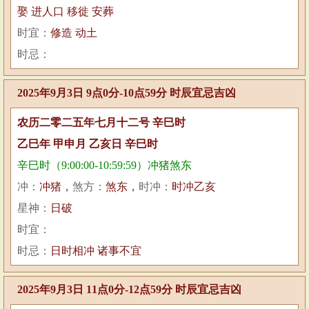
娶 进人口 移徙 安葬
时宜：
修造 动土
时忌：
2025年9月3日 9点0分-10点59分 时辰宜忌吉凶
农历二零二五年七月十二号 辛巳时
乙巳年 甲申月 乙亥日 辛巳时
辛巳时（9:00:00-10:59:59）冲猪煞东
冲：
冲猪，
煞方：
煞东，
时冲：
时冲乙亥
星神：
日破
时宜：
时忌：
日时相冲 诸事不宜
2025年9月3日 11点0分-12点59分 时辰宜忌吉凶