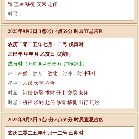
造 盖屋 移徙 安床 赴任
时忌：
2025年9月3日 3点0分-4点59分 时辰宜忌吉凶
农历二零二五年七月十二号 戊寅时
乙巳年 甲申月 乙亥日 戊寅时
戊寅时（3:00:00-4:59:59）冲猴煞北
冲：
冲猴，
煞方：
煞北，
时冲：
时冲壬申
星神：
六戊 天牢 六合
时宜：
订婚 嫁娶 求财 开市 交易 安床
时忌：
祈福 求嗣 赴任 修造 移徙 出行 词讼
2025年9月3日 5点0分-6点59分 时辰宜忌吉凶
农历二零二五年七月十二号 己卯时