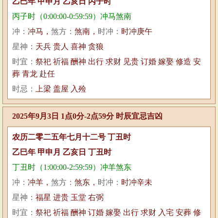
乙巳年 甲申月 乙亥日 丙子时
丙子时（0:00:00-0:59:59）冲马煞南
冲：
冲马，
煞方：
煞南，
时冲：
时冲庚午
星神：
天兵 贵人 喜神 贪狼
时宜：
祭祀 祈福 酬神 出行 求财 见贵 订婚 嫁娶 修造 安
葬 青龙 赴任
时忌：
上梁 盖屋 入殓
2025年9月3日 1点0分-2点59分 时辰宜忌吉凶
农历二零二五年七月十二号 丁丑时
乙巳年 甲申月 乙亥日 丁丑时
丁丑时（1:00:00-2:59:59）冲羊煞东
冲：
冲羊，
煞方：
煞东，
时冲：
时冲辛未
星神：
福星 进贵 玉堂 右弼
时宜：
祭祀 祈福 酬神 订婚 嫁娶 出行 求财 入宅 安葬 修