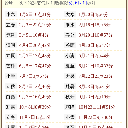
说明：以下的24节气时间数据以
公历时间
标注
小寒
1月5日10点31分
大寒
1月20日4点0分
立春
2月3日22点10分
雨水
2月18日18点5分
惊蛰
3月5日16点4分
春分
3月20日16点57分
清明
4月4日20点42分
谷雨
4月20日3点47分
立夏
5月5日13点48分
小满
5月21日2点44分
芒种
6月5日17点47分
夏至
6月21日10点33分
小暑
7月7日3点57分
大暑
7月22日21点23分
立秋
8月7日13点46分
处暑
8月23日4点31分
白露
9月7日16点49分
秋分
9月23日2点19分
寒露
10月8日8点39分
霜降
10月23日11点51分
立冬
11月7日12点3分
小雪
11月22日9点36分
大雪
12月7日5点5分
冬至
12月21日23点4分