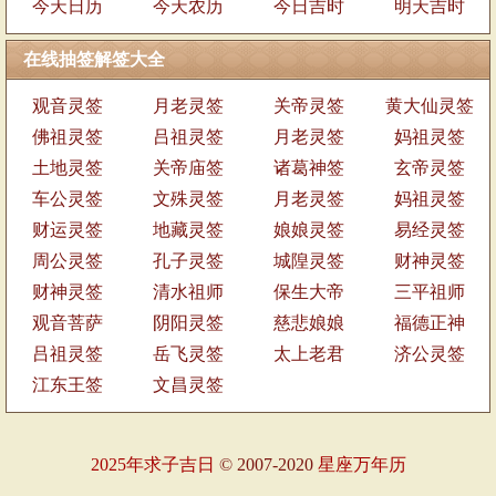
今天日历
今天农历
今日吉时
明天吉时
在线抽签解签大全
观音灵签
月老灵签
关帝灵签
黄大仙灵签
佛祖灵签
吕祖灵签
月老灵签
妈祖灵签
土地灵签
关帝庙签
诸葛神签
玄帝灵签
车公灵签
文殊灵签
月老灵签
妈祖灵签
财运灵签
地藏灵签
娘娘灵签
易经灵签
周公灵签
孔子灵签
城隍灵签
财神灵签
财神灵签
清水祖师
保生大帝
三平祖师
观音菩萨
阴阳灵签
慈悲娘娘
福德正神
吕祖灵签
岳飞灵签
太上老君
济公灵签
江东王签
文昌灵签
2025年求子吉日
© 2007-2020
星座万年历