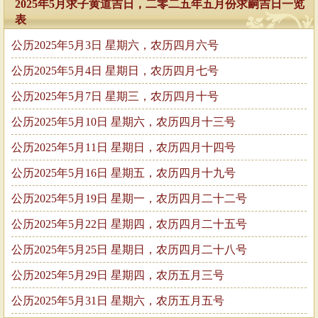
2025年5月求子黄道吉日，二零二五年五月份求嗣吉日一览
表
公历2025年5月3日 星期六，农历四月六号
公历2025年5月4日 星期日，农历四月七号
公历2025年5月7日 星期三，农历四月十号
公历2025年5月10日 星期六，农历四月十三号
公历2025年5月11日 星期日，农历四月十四号
公历2025年5月16日 星期五，农历四月十九号
公历2025年5月19日 星期一，农历四月二十二号
公历2025年5月22日 星期四，农历四月二十五号
公历2025年5月25日 星期日，农历四月二十八号
公历2025年5月29日 星期四，农历五月三号
公历2025年5月31日 星期六，农历五月五号