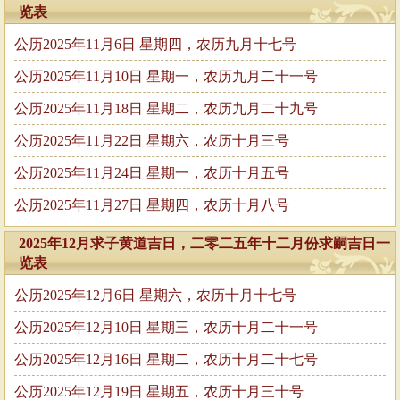
览表
公历2025年11月6日 星期四，农历九月十七号
公历2025年11月10日 星期一，农历九月二十一号
公历2025年11月18日 星期二，农历九月二十九号
公历2025年11月22日 星期六，农历十月三号
公历2025年11月24日 星期一，农历十月五号
公历2025年11月27日 星期四，农历十月八号
2025年12月求子黄道吉日，二零二五年十二月份求嗣吉日一
览表
公历2025年12月6日 星期六，农历十月十七号
公历2025年12月10日 星期三，农历十月二十一号
公历2025年12月16日 星期二，农历十月二十七号
公历2025年12月19日 星期五，农历十月三十号