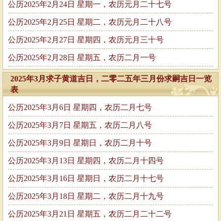
公历2025年2月24日 星期一，农历元月二十七号
公历2025年2月25日 星期二，农历元月二十八号
公历2025年2月27日 星期四，农历元月三十号
公历2025年2月28日 星期五，农历二月一号
2025年3月求子黄道吉日，二零二五年三月份求嗣吉日一览
表
公历2025年3月6日 星期四，农历二月七号
公历2025年3月7日 星期五，农历二月八号
公历2025年3月9日 星期日，农历二月十号
公历2025年3月13日 星期四，农历二月十四号
公历2025年3月16日 星期日，农历二月十七号
公历2025年3月18日 星期二，农历二月十九号
公历2025年3月21日 星期五，农历二月二十二号