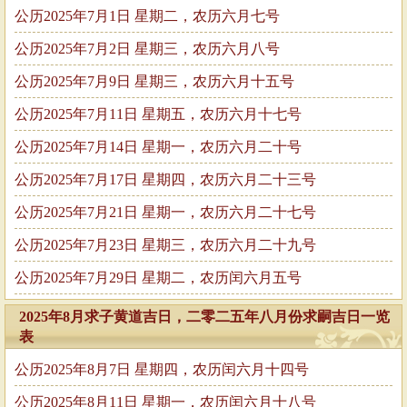
公历2025年7月1日 星期二，农历六月七号
公历2025年7月2日 星期三，农历六月八号
公历2025年7月9日 星期三，农历六月十五号
公历2025年7月11日 星期五，农历六月十七号
公历2025年7月14日 星期一，农历六月二十号
公历2025年7月17日 星期四，农历六月二十三号
公历2025年7月21日 星期一，农历六月二十七号
公历2025年7月23日 星期三，农历六月二十九号
公历2025年7月29日 星期二，农历闰六月五号
2025年8月求子黄道吉日，二零二五年八月份求嗣吉日一览
表
公历2025年8月7日 星期四，农历闰六月十四号
公历2025年8月11日 星期一，农历闰六月十八号