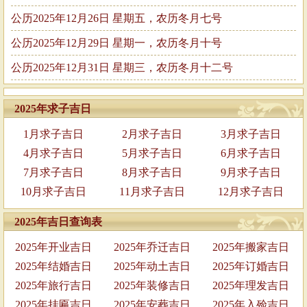
公历2025年12月26日 星期五，农历冬月七号
公历2025年12月29日 星期一，农历冬月十号
公历2025年12月31日 星期三，农历冬月十二号
2025年求子吉日
1月求子吉日
2月求子吉日
3月求子吉日
4月求子吉日
5月求子吉日
6月求子吉日
7月求子吉日
8月求子吉日
9月求子吉日
10月求子吉日
11月求子吉日
12月求子吉日
2025年吉日查询表
2025年开业吉日
2025年乔迁吉日
2025年搬家吉日
2025年结婚吉日
2025年动土吉日
2025年订婚吉日
2025年旅行吉日
2025年装修吉日
2025年理发吉日
2025年挂匾吉日
2025年安葬吉日
2025年入殓吉日