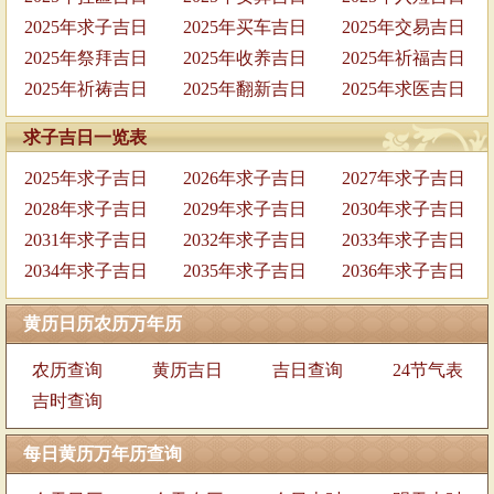
2025年求子吉日
2025年买车吉日
2025年交易吉日
2025年祭拜吉日
2025年收养吉日
2025年祈福吉日
2025年祈祷吉日
2025年翻新吉日
2025年求医吉日
求子吉日一览表
2025年求子吉日
2026年求子吉日
2027年求子吉日
2028年求子吉日
2029年求子吉日
2030年求子吉日
2031年求子吉日
2032年求子吉日
2033年求子吉日
2034年求子吉日
2035年求子吉日
2036年求子吉日
黄历日历农历万年历
农历查询
黄历吉日
吉日查询
24节气表
吉时查询
每日黄历万年历查询