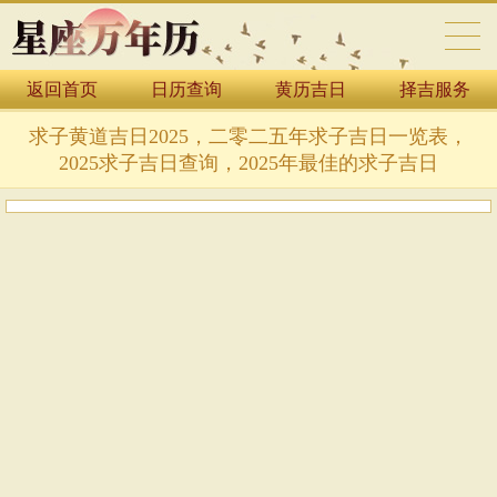
返回首页
日历查询
黄历吉日
择吉服务
万年历表
求子黄道吉日2025，二零二五年求子吉日一览表，
2025求子吉日查询，2025年最佳的求子吉日