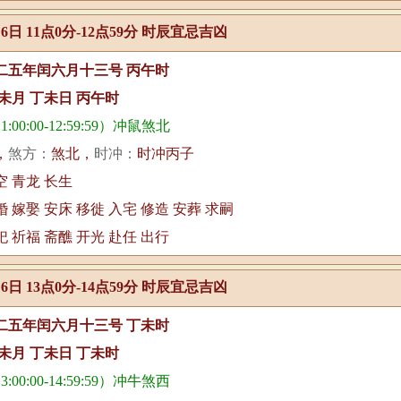
月6日 11点0分-12点59分 时辰宜忌吉凶
二五年闰六月十三号 丙午时
未月 丁未日 丙午时
00:00-12:59:59）冲鼠煞北
，
煞方：
煞北，
时冲：
时冲丙子
空 青龙 长生
婚 嫁娶 安床 移徙 入宅 修造 安葬 求嗣
祀 祈福 斋醮 开光 赴任 出行
月6日 13点0分-14点59分 时辰宜忌吉凶
二五年闰六月十三号 丁未时
未月 丁未日 丁未时
00:00-14:59:59）冲牛煞西