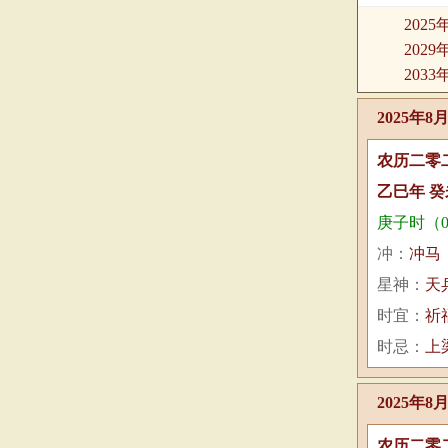
202
202
203
2025年8
农历二零
乙巳年 癸
庚子时（0:
冲：
冲马
星神：
天
时宜：
祈
时忌：
上
2025年8
农历二零