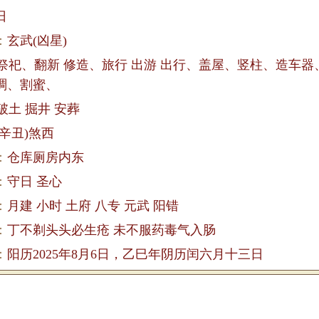
日
：
玄武(凶星)
 祭祀、翻新 修造、旅行 出游 出行、盖屋、竖柱、造车器
稠、割蜜、
破土 掘井 安葬
(辛丑)煞西
：
仓库厕房内东
：
守日 圣心
：
月建 小时 土府 八专 元武 阳错
：
丁不剃头头必生疮 未不服药毒气入肠
：
阳历2025年8月6日，乙巳年阴历闰六月十三日