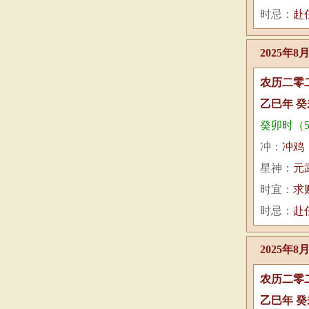
时忌：
赴
2025年8
农历二零
乙巳年 癸
癸卯时（5:
冲：
冲鸡
星神：
元
时宜：
求
时忌：
赴
2025年8
农历二零
乙巳年 癸