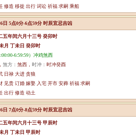
任 修造 移徙 出行 词讼 祈福 求嗣 乘船
月6日 5点0分-6点59分 时辰宜忌吉凶
二五年闰六月十三号 癸卯时
未月 丁未日 癸卯时
00:00-6:59:59）冲鸡煞西
，
煞方：
煞西，
时冲：
时冲癸酉
武 日禄 大进 贪狼
财 见贵 订婚 嫁娶 入宅 开市 安葬 祈福 求嗣
任 出行 修造 动土
月6日 7点0分-8点59分 时辰宜忌吉凶
二五年闰六月十三号 甲辰时
未月 丁未日 甲辰时