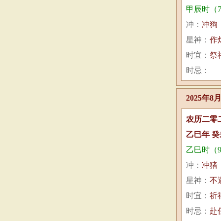
甲辰时（7:
冲：
冲狗
星神：
作
时宜：
祭
时忌：
2025年8
农历二零
乙巳年 癸
乙巳时（9:0
冲：
冲猪
星神：
不
时宜：
祈
时忌：
赴