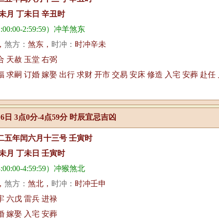
未月 丁未日 辛丑时
00:00-2:59:59）冲羊煞东
，
煞方：
煞东，
时冲：
时冲辛未
合 天赦 玉堂 右弼
福 求嗣 订婚 嫁娶 出行 求财 开市 交易 安床 修造 入宅 安葬 赴任
月6日 3点0分-4点59分 时辰宜忌吉凶
二五年闰六月十三号 壬寅时
未月 丁未日 壬寅时
00:00-4:59:59）冲猴煞北
，
煞方：
煞北，
时冲：
时冲壬申
牢 六戊 雷兵 进禄
婚 嫁娶 入宅 安葬