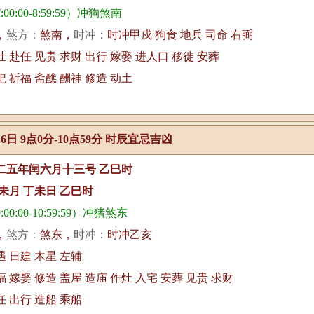
00:00-8:59:59）冲狗煞南
，
煞方：
煞南，
时冲：
时冲甲戍 狗食 地兵 司命 右弼
灶 赴任 见贵 求财 出行 嫁娶 进人口 移徙 安葬
祀 祈福 斋醮 酬神 修造 动土
月6日 9点0分-10点59分 时辰宜忌吉凶
二五年闰六月十三号 乙巳时
未月 丁未日 乙巳时
0:00-10:59:59）冲猪煞东
，
煞方：
煞东，
时冲：
时冲乙亥
遇 日建 木星 左辅
福 嫁娶 修造 盖屋 造庙 作灶 入宅 安葬 见贵 求财
任 出行 造船 乘船