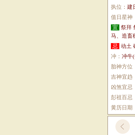
执位：
建
值日星神
宜
祭拜
马、造畜
忌
动土 
冲：
冲牛
胎神方位
吉神宜趋
凶煞宜忌
彭祖百忌
黄历日期