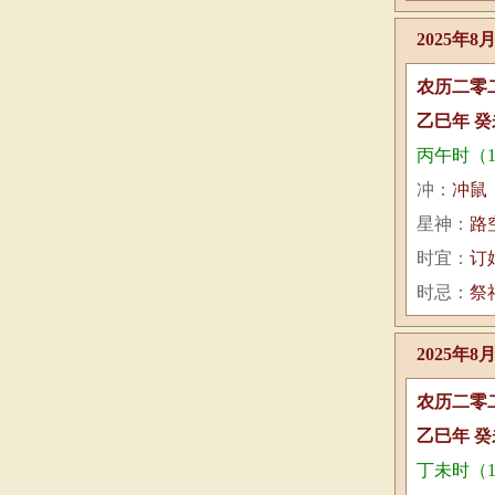
2025年8
农历二零
乙巳年 癸
丙午时（11:
冲：
冲鼠
星神：
路
时宜：
订
时忌：
祭
2025年8
农历二零
乙巳年 癸
丁未时（13: