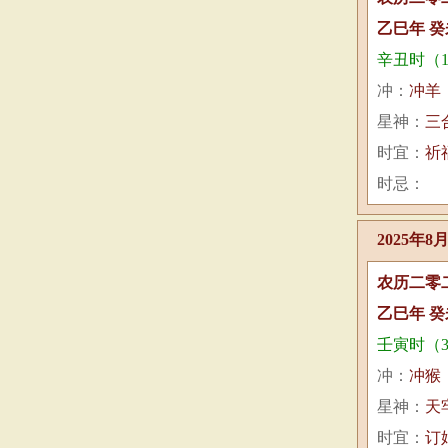
乙巳年 癸
辛丑时（1:
冲：
冲羊
星神：
三
时宜：
祈
时忌：
2025年8
农历二零
乙巳年 癸
壬寅时（3:
冲：
冲猴
星神：
天
时宜：
订