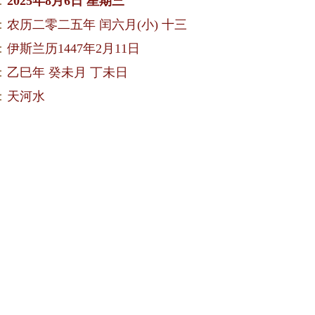
：
2025年8月6日 星期三
：
农历二零二五年 闰六月(小) 十三
：
伊斯兰历1447年2月11日
：
乙巳年 癸未月 丁未日
：
天河水