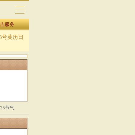
吉服务
13号黄历日
025节气