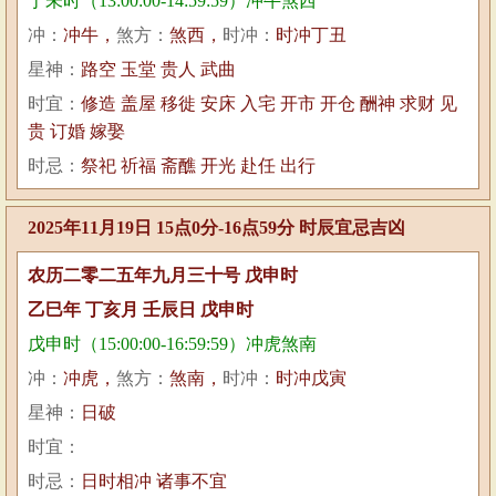
丁未时（13:00:00-14:59:59）冲牛煞西
冲：
冲牛，
煞方：
煞西，
时冲：
时冲丁丑
星神：
路空 玉堂 贵人 武曲
时宜：
修造 盖屋 移徙 安床 入宅 开市 开仓 酬神 求财 见
贵 订婚 嫁娶
时忌：
祭祀 祈福 斋醮 开光 赴任 出行
2025年11月19日 15点0分-16点59分 时辰宜忌吉凶
农历二零二五年九月三十号 戊申时
乙巳年 丁亥月 壬辰日 戊申时
戊申时（15:00:00-16:59:59）冲虎煞南
冲：
冲虎，
煞方：
煞南，
时冲：
时冲戊寅
星神：
日破
时宜：
时忌：
日时相冲 诸事不宜