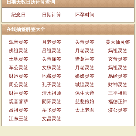
日期天数日历计算查询
纪念日
日期计算
怀孕时间
在线抽签解签大全
观音灵签
月老灵签
关帝灵签
黄大仙灵签
佛祖灵签
吕祖灵签
月老灵签
妈祖灵签
土地灵签
关帝庙签
诸葛神签
玄帝灵签
车公灵签
文殊灵签
月老灵签
妈祖灵签
财运灵签
地藏灵签
娘娘灵签
易经灵签
周公灵签
孔子灵签
城隍灵签
财神灵签
财神灵签
清水祖师
保生大帝
三平祖师
观音菩萨
阴阳灵签
慈悲娘娘
福德正神
吕祖灵签
岳飞灵签
太上老君
济公灵签
江东王签
文昌灵签