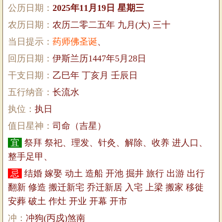
公历日期：
2025年11月19日 星期三
农历日期：
农历二零二五年 九月(大) 三十
当日提示：
药师佛圣诞
、
回历日期：
伊斯兰历1447年5月28日
干支日期：
乙巳年 丁亥月 壬辰日
五行纳音：
长流水
执位：
执日
值日星神：
司命（吉星）
宜
祭拜 祭祀、理发、针灸、解除、收养 进人口、
整手足甲、
忌
结婚 嫁娶 动土 造船 开池 掘井 旅行 出游 出行
翻新 修造 搬迁新宅 乔迁新居 入宅 上梁 搬家 移徙
安葬 破土 作灶 开业 开幕 开市
冲：
冲狗(丙戍)煞南