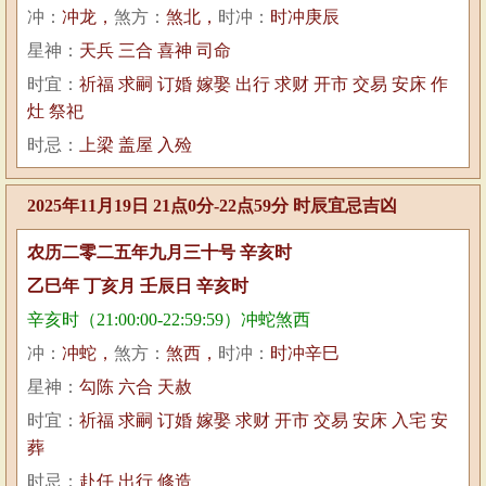
冲：
冲龙，
煞方：
煞北，
时冲：
时冲庚辰
星神：
天兵 三合 喜神 司命
时宜：
祈福 求嗣 订婚 嫁娶 出行 求财 开市 交易 安床 作
灶 祭祀
时忌：
上梁 盖屋 入殓
2025年11月19日 21点0分-22点59分 时辰宜忌吉凶
农历二零二五年九月三十号 辛亥时
乙巳年 丁亥月 壬辰日 辛亥时
辛亥时（21:00:00-22:59:59）冲蛇煞西
冲：
冲蛇，
煞方：
煞西，
时冲：
时冲辛巳
星神：
勾陈 六合 天赦
时宜：
祈福 求嗣 订婚 嫁娶 求财 开市 交易 安床 入宅 安
葬
时忌：
赴任 出行 修造