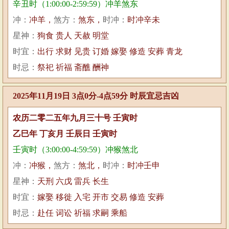
辛丑时（1:00:00-2:59:59）冲羊煞东
冲：
冲羊，
煞方：
煞东，
时冲：
时冲辛未
星神：
狗食 贵人 天赦 明堂
时宜：
出行 求财 见贵 订婚 嫁娶 修造 安葬 青龙
时忌：
祭祀 祈福 斋醮 酬神
2025年11月19日 3点0分-4点59分 时辰宜忌吉凶
农历二零二五年九月三十号 壬寅时
乙巳年 丁亥月 壬辰日 壬寅时
壬寅时（3:00:00-4:59:59）冲猴煞北
冲：
冲猴，
煞方：
煞北，
时冲：
时冲壬申
星神：
天刑 六戊 雷兵 长生
时宜：
嫁娶 移徙 入宅 开市 交易 修造 安葬
时忌：
赴任 词讼 祈福 求嗣 乘船