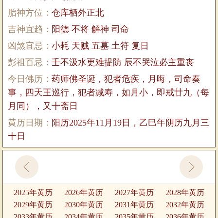
胎神方位：
仓库栖外正北
吉神宜趋：
阳德 不将 解神 司命
凶煞宜忌：
小耗 天贼 五墓 土符 复日
彭祖百忌：
壬不汲水更难提防 辰不哭泣必主重丧
今日佛历：
药师佛圣诞，犯者危疾，月晦，司命奏
事，四天王巡行，犯者减寿，如月小，即戒廿九（每
月同），又十斋日
黄历日期：
阳历2025年11月19日，乙巳年阴历九月三
十日
2025年黄历
2026年黄历
2027年黄历
2028年黄历
2029年黄历
2030年黄历
2031年黄历
2032年黄历
2033年黄历
2034年黄历
2035年黄历
2036年黄历