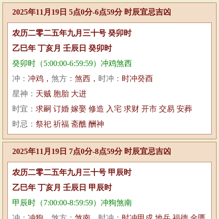
2025年11月19日 5点0分-6点59分 时辰宜忌吉凶
农历二零二五年九月三十号 癸卯时
乙巳年 丁亥月 壬辰日 癸卯时
癸卯时（5:00:00-6:59:59）冲鸡煞西
冲：
冲鸡，
煞方：
煞西，
时冲：
时冲癸酉
星神：
天贼 胞胎 大进
时宜：
求嗣 订婚 嫁娶 修造 入宅 求财 开市 交易 安葬
时忌：
祭祀 祈福 斋醮 酬神
2025年11月19日 7点0分-8点59分 时辰宜忌吉凶
农历二零二五年九月三十号 甲辰时
乙巳年 丁亥月 壬辰日 甲辰时
甲辰时（7:00:00-8:59:59）冲狗煞南
冲：
冲狗，
煞方：
煞南，
时冲：
时冲甲戍 地兵 福德 金匮