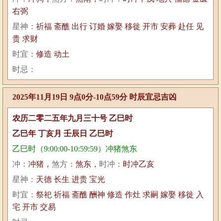
右弼
星神：
祈福 斋醮 出行 订婚 嫁娶 移徙 开市 安葬 赴任 见
贵 求财
时宜：
修造 动土
时忌：
2025年11月19日 9点0分-10点59分 时辰宜忌吉凶
农历二零二五年九月三十号 乙巳时
乙巳年 丁亥月 壬辰日 乙巳时
乙巳时（9:00:00-10:59:59）冲猪煞东
冲：
冲猪，
煞方：
煞东，
时冲：
时冲乙亥
星神：
天德 长生 进贵 宝光
时宜：
祭祀 祈福 斋醮 酬神 修造 作灶 求嗣 嫁娶 移徙 入
宅 开市 交易