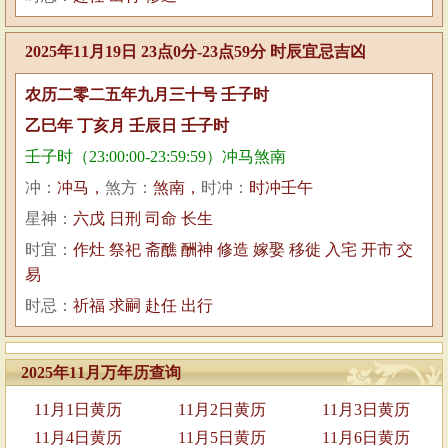
2025年11月19日 23点0分-23点59分 时辰宜忌吉凶
农历二零二五年九月三十号 壬子时
乙巳年 丁亥月 壬辰日 壬子时
壬子时（23:00:00-23:59:59）冲马煞南
冲：
冲马，
煞方：
煞南，
时冲：
时冲壬午
星神：
六戊 日刑 司命 长生
时宜：
作灶 祭祀 斋醮 酬神 修造 嫁娶 移徙 入宅 开市 交
易
时忌：
祈福 求嗣 赴任 出行
2025年11月万年历查询
11月1日黄历
11月2日黄历
11月3日黄历
11月4日黄历
11月5日黄历
11月6日黄历