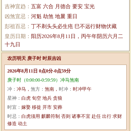
吉神宜趋：
五富 六合 月德合 要安 宝光
凶煞宜忌：
河魁 劫煞 地曩 重日
彭祖百忌：
丁不剃头头必生疮 巳不远行财物伏藏
皇历日期：
阳历2026年8月11日，丙午年阴历六月二
十九日
农历明天 庚子时 时辰吉凶
2026年8月11日 0点0分-0点59分
庚子时（0:00:00-0:59:59）冲马煞南
冲：
冲马，
煞方：
煞南，
时冲：
时冲甲午
星神：
白虎 旬空 地兵 贪狼
时宜：
嫁娶 移徙 开市 安葬
时忌：
白虎须用 麒麟符制 否则 诸事不宜 赴任 出行 求财
修造 动土