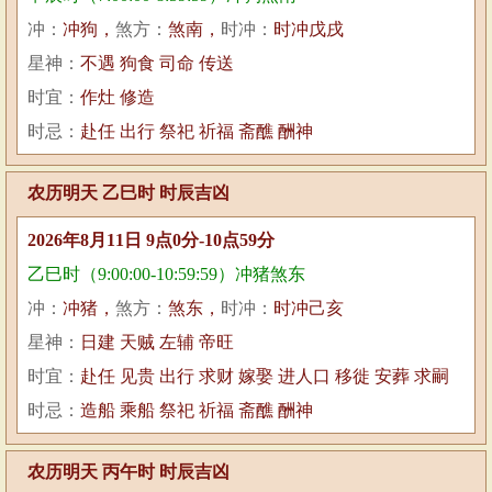
冲：
冲狗，
煞方：
煞南，
时冲：
时冲戊戌
星神：
不遇 狗食 司命 传送
时宜：
作灶 修造
时忌：
赴任 出行 祭祀 祈福 斋醮 酬神
农历明天 乙巳时 时辰吉凶
2026年8月11日 9点0分-10点59分
乙巳时（9:00:00-10:59:59）冲猪煞东
冲：
冲猪，
煞方：
煞东，
时冲：
时冲己亥
星神：
日建 天贼 左辅 帝旺
时宜：
赴任 见贵 出行 求财 嫁娶 进人口 移徙 安葬 求嗣
时忌：
造船 乘船 祭祀 祈福 斋醮 酬神
农历明天 丙午时 时辰吉凶