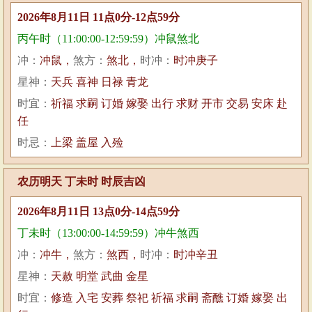
2026年8月11日 11点0分-12点59分
丙午时（11:00:00-12:59:59）冲鼠煞北
冲：
冲鼠，
煞方：
煞北，
时冲：
时冲庚子
星神：
天兵 喜神 日禄 青龙
时宜：
祈福 求嗣 订婚 嫁娶 出行 求财 开市 交易 安床 赴
任
时忌：
上梁 盖屋 入殓
农历明天 丁未时 时辰吉凶
2026年8月11日 13点0分-14点59分
丁未时（13:00:00-14:59:59）冲牛煞西
冲：
冲牛，
煞方：
煞西，
时冲：
时冲辛丑
星神：
天赦 明堂 武曲 金星
时宜：
修造 入宅 安葬 祭祀 祈福 求嗣 斋醮 订婚 嫁娶 出