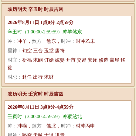
农历明天 辛丑时 时辰吉凶
2026年8月11日 1点0分-2点59分
辛丑时（1:00:00-2:59:59）冲羊煞东
冲：
冲羊，
煞方：
煞东，
时冲：
时冲乙未
星神：
旬空 三合 玉堂 唐符
时宜：
祈福 求嗣 订婚 嫁娶 开市 交易 安床 修造 盖屋 移
徙
时忌：
赴任 出行 求财
农历明天 壬寅时 时辰吉凶
2026年8月11日 3点0分-4点59分
壬寅时（3:00:00-4:59:59）冲猴煞北
冲：
冲猴，
煞方：
煞北，
时冲：
时冲丙申
星神：
路空 天贼 大退 进贵