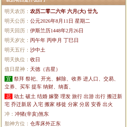
明天农历：
农历二零二六年 六月(大) 廿九
明天公历：
公元2026年8月11日 星期二
明天回历：
伊斯兰历1448年2月26日
明天岁次：
丙午年 丙申月 丁巳日
明天五行：
沙中土
明天执位：
收日
值日星神：
天德（吉星）
宜
祭拜 祭祀、开光、解除、收养 进人口、交易、
立券、买车 提车 纳财、纳畜、
忌
动土 破土 结婚 嫁娶 理发 旅行 出游 出行 搬迁新
宅 乔迁新居 入宅 搬家 移徙 分家 分居 安香 出火
冲：
冲猪(辛亥)煞东
胎神方位：
仓库床外正东