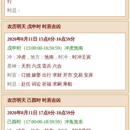
行
时忌：
农历明天 戊申时 时辰吉凶
2026年8月11日 15点0分-16点59分
戊申时（15:00:00-16:59:59）冲虎煞南
冲：
冲虎，
煞方：
煞南，
时冲：
时冲壬寅
星神：
天刑 六戊 雷兵 六合
时宜：
订婚 嫁娶 出行 求财 开市 交易 安床
时忌：
赴任 词讼 祈福 求嗣 乘船
农历明天 己酉时 时辰吉凶
2026年8月11日 17点0分-18点59分
己酉时（17:00:00-18:59:59）冲兔煞东