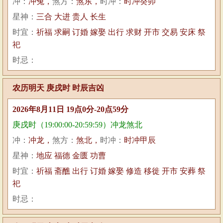
冲：
冲兔，
煞方：
煞东，
时冲：
时冲癸卯
星神：
三合 大进 贵人 长生
时宜：
祈福 求嗣 订婚 嫁娶 出行 求财 开市 交易 安床 祭
祀
时忌：
农历明天 庚戌时 时辰吉凶
2026年8月11日 19点0分-20点59分
庚戌时（19:00:00-20:59:59）冲龙煞北
冲：
冲龙，
煞方：
煞北，
时冲：
时冲甲辰
星神：
地应 福德 金匮 功曹
时宜：
祈福 斋醮 出行 订婚 嫁娶 修造 移徙 开市 安葬 祭
祀
时忌：